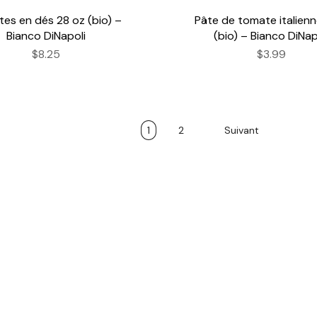
es en dés 28 oz (bio) –
Pâte de tomate italienn
Bianco DiNapoli
(bio) – Bianco DiNap
$8.25
$3.99
1
2
Suivant