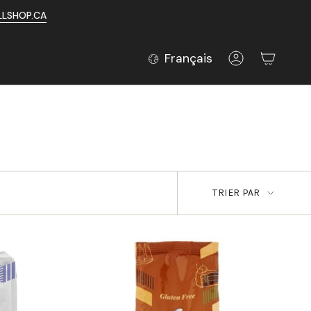
LLSHOP.CA
LANGUE
Français
Compte
TRIER
TRIER PAR
PAR