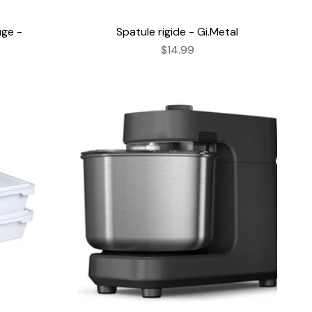
ge -
Spatule rigide - Gi.Metal
$14.99