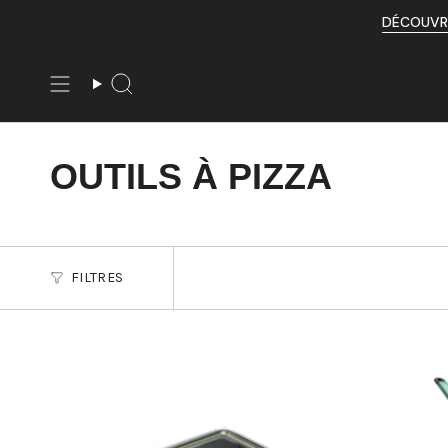
Passer
DÉCOUVRE
au
contenu
de
la
Recherche
page
OUTILS À PIZZA
FILTRES