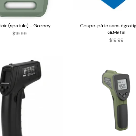
toir (spatule) - Gozney
Coupe-pâte sans égratig
Gi.Metal
$19.99
$19.99