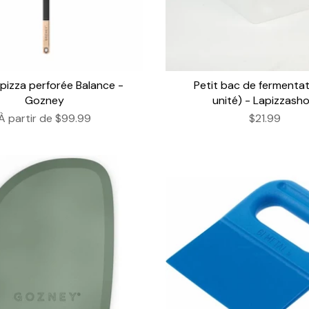
à pizza perforée Balance -
Petit bac de fermentat
Gozney
unité) - Lapizzash
À partir de
$99.99
$21.99