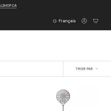
LLSHOP.CA
LANGUE
Français
Compte
TRIER
TRIER PAR
PAR