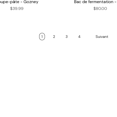
upe-pâte - Gozney
Bac de fermentation -
$39.99
$80.00
1
2
3
4
Suivant