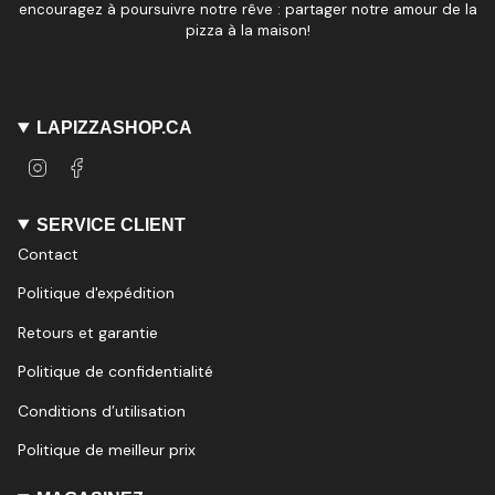
encouragez à poursuivre notre rêve : partager notre amour de la
pizza à la maison!
LAPIZZASHOP.CA
I
F
n
a
s
c
t
e
SERVICE CLIENT
a
b
Contact
g
o
r
o
Politique d'expédition
a
k
m
Retours et garantie
Politique de confidentialité
Conditions d’utilisation
Politique de meilleur prix