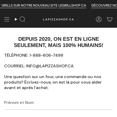
Passer
GRILLS SUR NOTRE NOUVEAU SITE
LEGRILLSHOP.CA
DÉCOUVREZ NOS 
au
contenu
de
Recherche
Compte
la
page
DEPUIS 2020, ON EST EN LIGNE
SEULEMENT, MAIS 100% HUMAINS!
TÉLÉPHONE: 1-888-606-7499
COURRIEL: INFO@LAPIZZASHOP.CA
Une question sur un four, une commande ou nos
produits? Écrivez-nous, on est là pour vous aider
avant et après l’achat.
Prénom
et
Nom