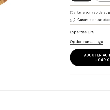
VARIANTE
VA
ÉPUISÉE
ÉP
OU
O
Livraison rapide et
NON
N
Garantie de satisfac
DISPONIBLE
D
Expertise LPS
Option ramassage
AJOUTER AU 
$49.9