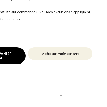
RIANTE
VARIANTE
UISÉE
ÉPUISÉE
U
OU
 gratuite sur commande $125+ (des exclusions s'appliquent)
ON
NON
tion 30 jours
ISPONIBLE
DISPONIBLE
Acheter maintenant
PANIER
9