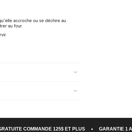
 qu'elle accroche ou se déchire au
rer au four.
vir.
•
•
E 125$ ET PLUS
GARANTIE 1 AN
LIVRAISON 