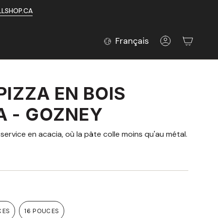
LLSHOP.CA
LANGUE
Français
Compte
PIZZA EN BOIS
A - GOZNEY
 service en acacia, où la pâte colle moins qu'au métal.
CES
16 POUCES