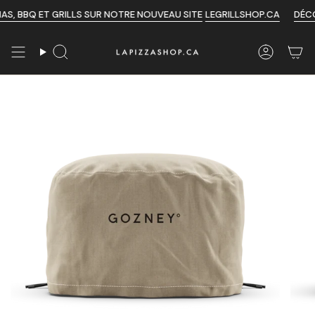
Passer
ET GRILLS SUR NOTRE NOUVEAU SITE
LEGRILLSHOP.CA
DÉCOUVREZ 
au
contenu
de
Recherche
Compte
la
page