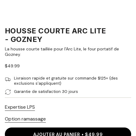
HOUSSE COURTE ARC LITE
- GOZNEY
La housse courte taillée pour l'Arc Lite, le four portatif de
Gozney.
Prix
$49.99
régulier
Livraison rapide et gratuite sur commande $125+ (des
exclusions s'appliquent)
Garantie de satisfaction 30 jours
Expertise LPS
Option ramassage
AJOUTER AU PANIER
$49.99