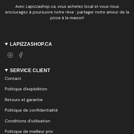
Avec Lapizzashop.ca, vous achetez local et vous nous
encouragez à poursuivre notre rêve : partager notre amour de la
pizza à la maison!
LAPIZZASHOP.CA
I
F
n
a
s
c
t
e
SERVICE CLIENT
a
b
Contact
g
o
r
o
Politique d'expédition
a
k
m
Retours et garantie
Politique de confidentialité
Conditions d’utilisation
Politique de meilleur prix