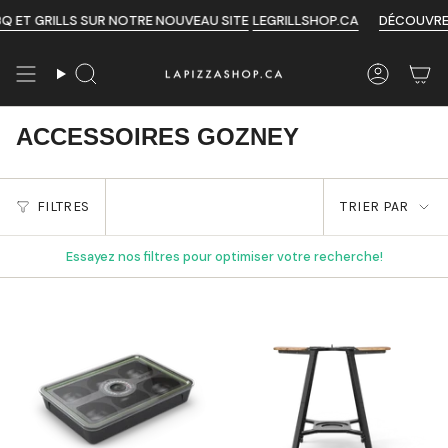
Passer
GRILLS SUR NOTRE NOUVEAU SITE
LEGRILLSHOP.CA
DÉCOUVREZ NOS 
au
contenu
de
Recherche
Compte
la
page
ACCESSOIRES GOZNEY
FILTRES
TRIER PAR
Essayez nos filtres pour optimiser votre recherche!