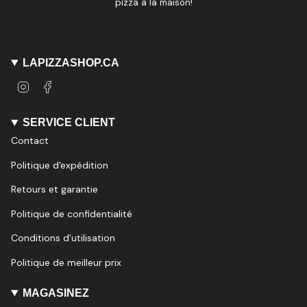
pizza à la maison!
LAPIZZASHOP.CA
I
F
n
a
s
c
t
e
SERVICE CLIENT
a
b
Contact
g
o
r
o
Politique d'expédition
a
k
m
Retours et garantie
Politique de confidentialité
Conditions d’utilisation
Politique de meilleur prix
MAGASINEZ