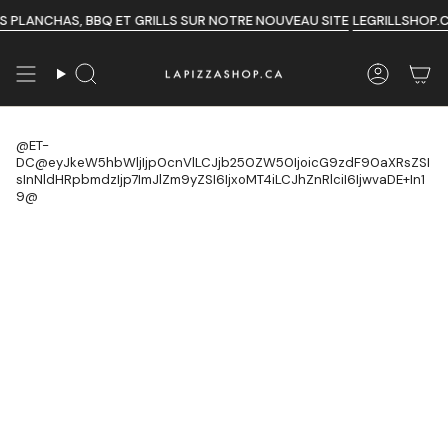
Passer
LANCHAS, BBQ ET GRILLS SUR NOTRE NOUVEAU SITE
LEGRILLSHOP.CA
au
contenu
de
Recherche
Compte
la
page
@ET-
DC@eyJkeW5hbWljIjp0cnVlLCJjb250ZW50IjoicG9zdF90aXRsZSI
sInNldHRpbmdzIjp7ImJlZm9yZSI6IjxoMT4iLCJhZnRlciI6IjwvaDE+In1
9@